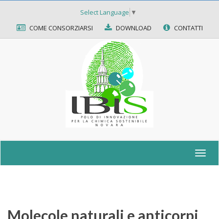
Select Language
▼
COME CONSORZIARSI
DOWNLOAD
CONTATTI
Togg
navig
Molecole naturali e anticorpi