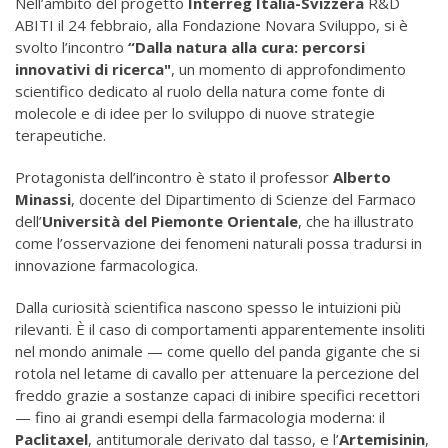
Nell’ambito del progetto
Interreg Italia-Svizzera
R&D
ABITI il 24 febbraio, alla Fondazione Novara Sviluppo, si è
svolto l’incontro
“Dalla natura alla cura: percorsi
innovativi di ricerca"
, un momento di approfondimento
scientifico dedicato al ruolo della natura come fonte di
molecole e di idee per lo sviluppo di nuove strategie
terapeutiche.
Protagonista dell’incontro è stato il professor
Alberto
Minassi
, docente del Dipartimento di Scienze del Farmaco
dell’
Università del Piemonte Orientale
, che ha illustrato
come l’osservazione dei fenomeni naturali possa tradursi in
innovazione farmacologica.
Dalla curiosità scientifica nascono spesso le intuizioni più
rilevanti. È il caso di comportamenti apparentemente insoliti
nel mondo animale — come quello del panda gigante che si
rotola nel letame di cavallo per attenuare la percezione del
freddo grazie a sostanze capaci di inibire specifici recettori
— fino ai grandi esempi della farmacologia moderna: il
Paclitaxel
, antitumorale derivato dal tasso, e l’
Artemisinin
,