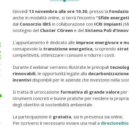
Giovedì
13 novembre alle ore 10.30
, presso la
Fondazio
anche in modalità online, si terrà l’incontro
“Sfide energet
dal
Consorzio IBIS
in collaborazione con
ICRI Impianti
(Mi
sostegno del
Cluster CGreen
e del
Sistema Poli d'Inno
L’appuntamento è dedicato alle
imprese energivore e ma
consapevole la
transizione energetica
, scoprendo
strat
competitività, ottimizzare i consumi e ridurre i costi.
Durante il webinar verranno illustrate le principali
tecnolog
rinnovabili
, le opportunità legate alla
decarbonizzazione 
incentivi
disponibili per le aziende che investono nella sost
Si tratta di un’occasione
formativa di grande valore
per 
strumenti concreti e buone pratiche per rendere la propria a
degli obiettivi di sostenibilità ambientale.
La partecipazione è
gratuita
, sia in presenza sia online.
Per iscriversi è necessario inviare una mail a
direzioneibis