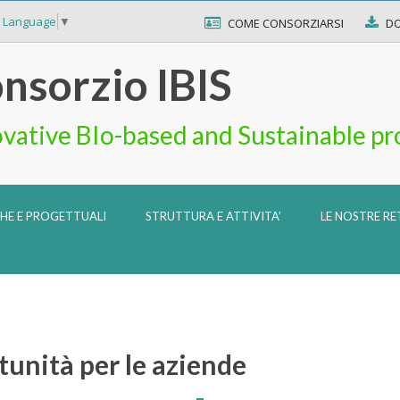
t Language
▼
COME CONSORZIARSI
D
nsorzio IBIS
vative BIo-based and Sustainable pr
CHE E PROGETTUALI
STRUTTURA E ATTIVITA’
LE NOSTRE RE
tunità per le aziende