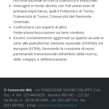
reti internazionali di ricerca scientifica e industriale;
Interagire in modo diretto con Poli universitari di
primaria importanza, quali il Politecnico di Torino,
l’Università di Torino, l’Università del Piemonte
Orientale;
Confrontarsi con esperti di altre
Federazioni/Associazioni sui temi condivisi;
Essere costantemente aggiornati su quanto accade in
seno alle piattaforme chimiche nazionale (SPRING) ed
europea (ECRN), favorendo la creazione di nuovi
partenariati transnazionali nell’ambito della ricerca,
dello sviluppo e dell’innovazione.
© Consorzio IBIS
- c/o FONDAZIONE NOVARA SVILUPPO Cod.
Fisc - P. IVA : 02194430035 - Numero REA NO – 221262
Via Bovio, 6 - 28100 NOVARA - tel. 0321.697174 - fax
0321.691955 - Email :
direzioneibis@poloibis.it